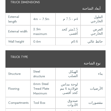
TRUCK DIMENSIONS
أبعاد الشاحنة
External
الطول
4m – 7.5m
4م - 7.5 م
length
الخارجي
2.5m
العرض
2.5متر كحد
External width
maximum
الخارجي
أقصى
Wall height
0.6m
حائط عالي
0.6م
TRUCK TYPE
نوع الشاحنة
Steel
الهيكل
Structure
بناء
structure
الصلب
6mm Steel
لوحة مداس
Flooring
Tread Plate
الأرضيات
فولاذية 6 مم
Maximum
كحد أقصى
صندوق
Compartments
Tool Box
مقصورات
الأدوات