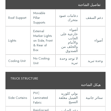
تفاصيل الشاحنة
Movable
دعامات عمود
Roof Support
Pillar
دعم السقف
متحرك
Supports
أضواء
External
خارجية على
Marker Lights
الجانب
Lights
on Side, Front
أضواء
والأمام
& Rear of
والخلف من
Box
الصندوق
No Cooling
لا توجد وحدة
Cooling Unit
وحدة تبريد
Unit
تبريد
TRUCK STRUCTURE
هيكل الشاحنة
PVC
بولي كلوريد
Side Curtains
Laminated
ستائر جانبية
الفينيل مغلفة
Fabric
النسيج
Reinforced
دعم الصلب