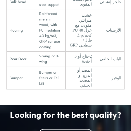
Bulk head
حاجز إنشائي
steel support
المقوى
Reinforced
خشب
meranti
ميرانتي
wood, with
مقوى، مع
Flooring
PU insulation
الأرضيات
عزل 40 PU
40 kg/m3,
كجم/م،3
طالء
GRP surface
سطحي GRP
coating
2-wing or 3-
2جناح أو 3
Rear Door
الباب الخلفي
wing
أجنحة
المصد أو
Bumper or
الدرج أو
Bumper
Stairs or Tail
الوفير
المصعد
Lift
الخلفي
Looking for the best quality?