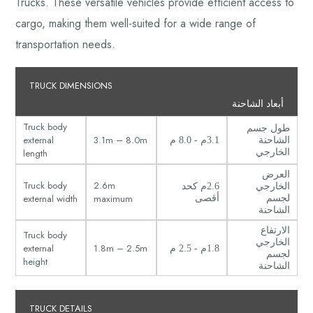
Trucks. These versatile vehicles provide efficient access to
cargo, making them well-suited for a wide range of
transportation needs.
TRUCK DIMENSIONS
أبعاد الشاحنة
Truck body
طول جسم
external
3.1m – 8.0m
الشاحنة
3.1م - 8.0 م
length
الخارجي
العرض
Truck body
2.6m
الخارجي
2.6م كحد
external width
maximum
لجسم
أقصى
الشاحنة
الارتفاع
Truck body
الخارجي
external
1.8m – 2.5m
1.8م - 2.5 م
لجسم
height
الشاحنة
TRUCK DETAILS