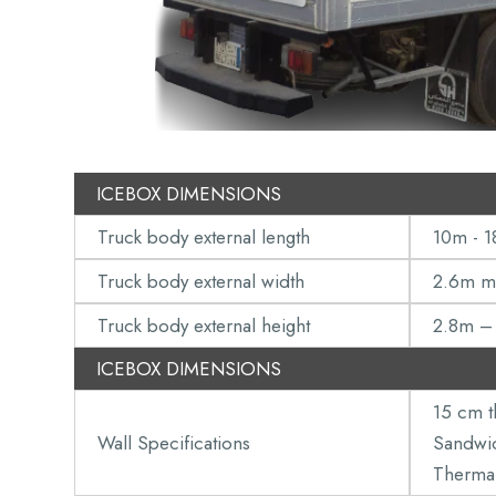
ICEBOX DIMENSIONS
Truck body external length
10m - 
Truck body external width
2.6m m
Truck body external height
2.8m –
ICEBOX DIMENSIONS
15 cm t
Wall Specifications
Sandwi
Thermal