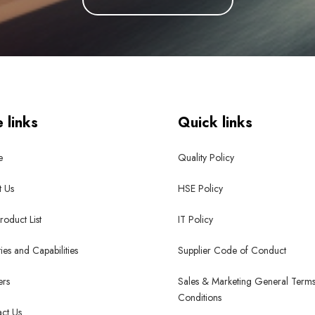
e links
Quick links
e
Quality Policy
 Us
HSE Policy
roduct List
IT Policy
ties and Capabilities
Supplier Code of Conduct
ers
Sales & Marketing General Term
Conditions
ct Us