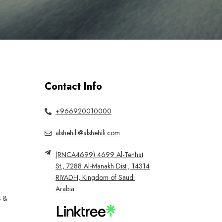
Contact Info
+966920010000
alshehili@alshehili.com
(RNCA4699) 4699 Al-Tenhat
St., 7288 Al-Manakh Dist., 14314
RIYADH, Kingdom of Saudi
Arabia
s &