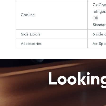
7 x Cool
refriger
Cooling
OR
Standar
Side Doors
6 side 
Accessories
Air Spoi
Looking