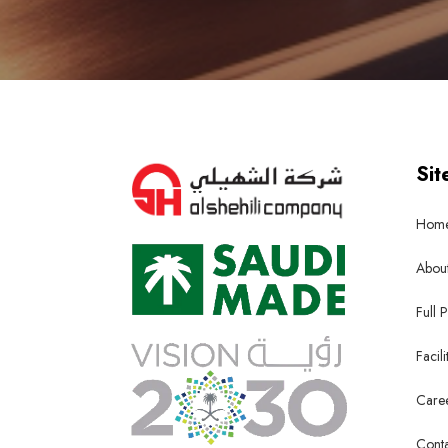
Sit
Hom
About
Full P
Facili
Care
Conta