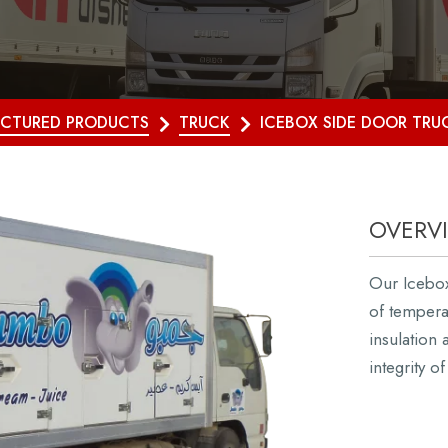
CTURED PRODUCTS
TRUCK
ICEBOX SIDE DOOR TRU
OVERV
Our Icebox
of tempera
insulation
integrity o