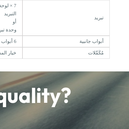
لوحة تب
التبريد
تبريد
أو
وحدة تبري
أبواب جانبية
6 أبواب جانبية فقط
مُكَمِّلات
خيار الم
quality?