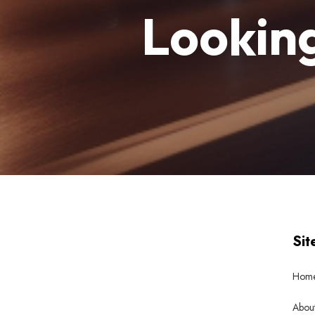
Looking
Sit
Hom
About