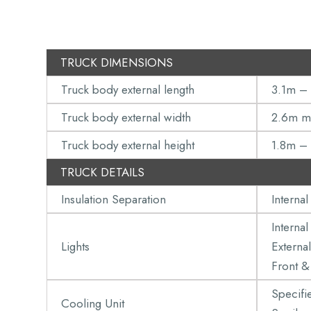
TRUCK DIMENSIONS
Truck body external length
3.1m –
Truck body external width
2.6m m
Truck body external height
1.8m –
TRUCK DETAILS
Insulation Separation
Internal
Interna
Lights
Externa
Front &
Specifi
Cooling Unit