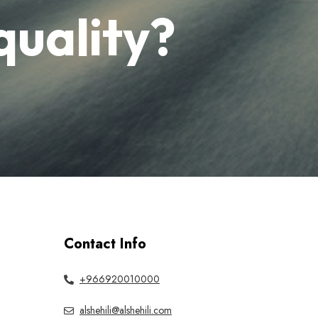
quality?
Contact Info
+966920010000
alshehili@alshehili.com