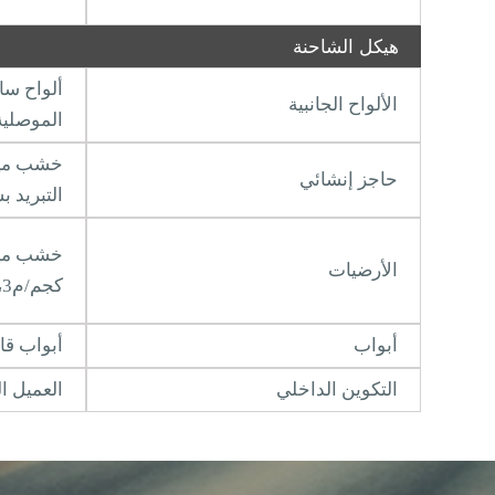
هيكل الشاحنة
ألواح سا
الألواح الجانبية
الموصلية الحرارية
خشب مير
حاجز إنشائي
التبريد 
الأرضيات
كجم/م3، طلاء سطحي GRP
أبواب
أبواب قا
التكوين الداخلي
العميل ا