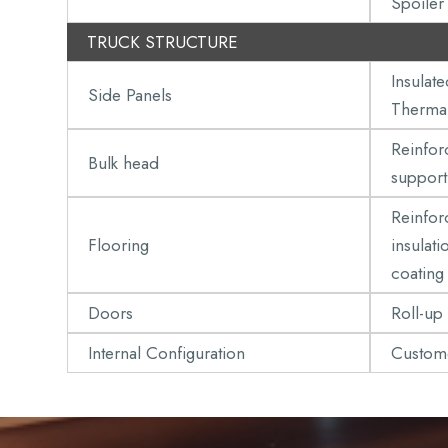
Spoiler
TRUCK STRUCTURE
Insulat
Side Panels
Thermal
Reinfor
Bulk head
support 
Reinfor
Flooring
insulat
coating
Doors
Roll-up
Internal Configuration
Custome