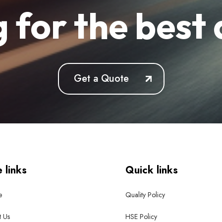
 for the best 
Get a Quote
e links
Quick links
e
Quality Policy
 Us
HSE Policy