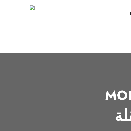
MO
لة