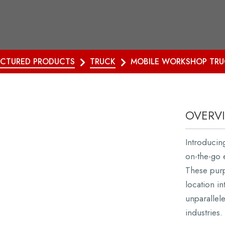
CTURED PRODUCTS
TRUCK
MOBILE WORKSHOP TRU
OVERV
Introducin
on-the-go 
These purp
location in
unparallele
industries.